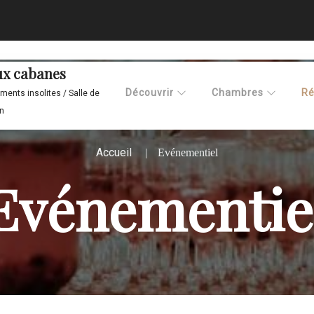
aux cabanes
Découvrir
Chambres
Ré
ents insolites / Salle de
n
Accueil
Evénementiel
Evénementie