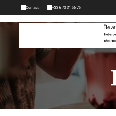
Contact
|
+33 6 73 31 56 76
Île 
Hébergem
réceptio