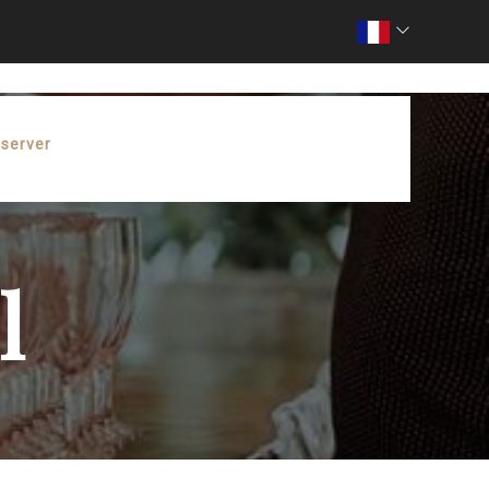
server
l