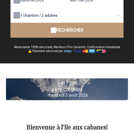
Du
au
1
chambre /
2
adultes
RECHERCHER
Réservation 100% sécurisée, Meilleurs Prix Garantis, Confirmation Immédiate
Paiement sécurisé par
27°C
à STE COLOMBE
mercredi 5 août 2026
Bienvenue à l'ile aux cabanes!