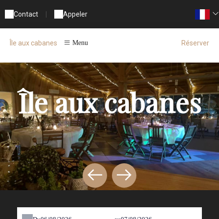
Contact
|
Appeler
Réserver
Île aux cabanes
Menu
Île aux cabanes